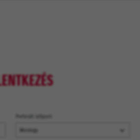
LENTKEZÉS
Preferált időpont
Mindegy