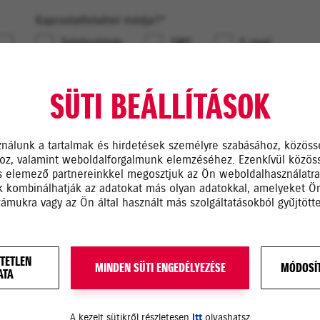
Kapcsolatfelvétel módja?*
Telefonhívás
SMS
E-mail
Megjegyzés
SÜTI BEÁLLÍTÁSOK
ználunk a tartalmak és hirdetések személyre szabásához, közöss
hoz, valamint weboldalforgalmunk elemzéséhez. Ezenkívül közös
s elemező partnereinkkel megosztjuk az Ön weboldalhasználatr
ik kombinálhatják az adatokat más olyan adatokkal, amelyeket 
zámukra vagy az Ön által használt más szolgáltatásokból gyűjtötte
Az
adatkezelési tájékoztatót
elolvastam és annak ta
elfogadom.
TETLEN
MINDEN SÜTI ENGEDÉLYEZÉSE
MÓDOSÍT
ATA
A kezelt sütikről részletesen
itt
olvashatsz