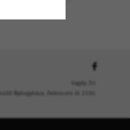
Vagép Zrt.
4400 Nyíregyháza, Debreceni út 233/c.