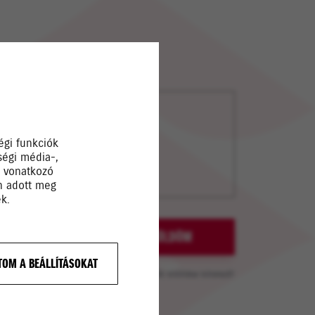
égi funkciók
ségi média-,
a vonatkozó
Ön adott meg
k.
rtalmát
ELKÜLDÖM
OM A BEÁLLÍTÁSOKAT
A *-al jelölt mezők kitöltése kötelező!