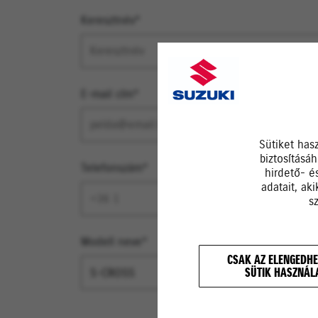
Keresztnév*
E-mail cím*
Sütiket has
biztosításá
Telefonszám*
hirdető- é
adatait, ak
s
Modell neve*
CSAK AZ ELENGEDHE
SÜTIK HASZNÁL
S-CROSS